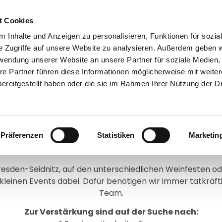
t Cookies
 Inhalte und Anzeigen zu personalisieren, Funktionen für sozia
e Zugriffe auf unsere Website zu analysieren. Außerdem geben w
rwendung unserer Website an unsere Partner für soziale Medien
re Partner führen diese Informationen möglicherweise mit weite
ereitgestellt haben oder die sie im Rahmen Ihrer Nutzung der D
Präferenzen
Statistiken
Marketin
Hallo! Wir sind matteo!
en Mitarbeiter*innen für unseren gastronomischen B
sden-Seidnitz, auf den unterschiedlichen Weinfesten od
 kleinen Events dabei. Dafür benötigen wir immer tatkräf
Team.
Zur Verstärkung sind auf der Suche nach: