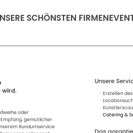
NSERE SCHÖNSTEN FIRMENEVEN
Unsere Servi
m
 wird.
· Erstellen d
· Locationsuc
· Künstlersco
ndweihe oder
·
Catering & S
r Empfang, gemütlicher
 unserem Rundumservice
Das garantie