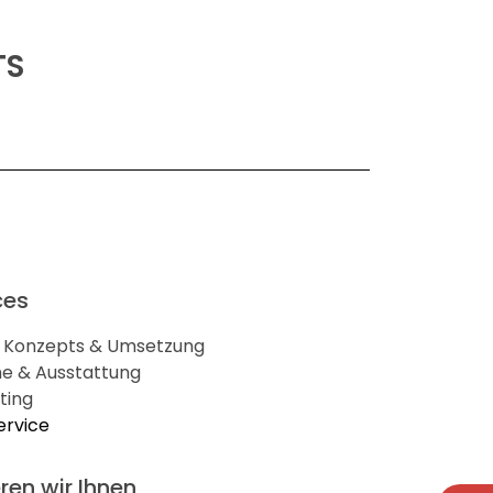
TS
ces
es Konzepts & Umsetzung
he & Ausstattung
uting
ervice
ren wir Ihnen