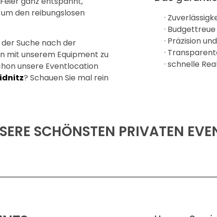
 Feier ganz entspannt,
 um den reibungslosen
· Zuverlässigke
· Budgettreue
· Präzision und
i der Suche nach der
· Transparen
n mit unserem Equipment zu
· schnelle Rea
chon unsere Eventlocation
idnitz
? Schauen Sie mal rein
SERE SCHÖNSTEN PRIVATEN EVE