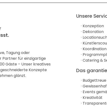
Unsere Servi
· Konzeption
r
· Dekoration
sst.
· Locationsuc
· Künstlersco
· Koordinatio
ive, Tagung oder
· Programmp
hr Partner für einzigartige
· Catering & S
000 Gäste – Unser kreatives
ßgeschneiderte Konzepte
Das garantie
nehmen glänzt.
· Budgettreue
· Gewissenhaf
· Events gemä
· Kreativität
· Transparen