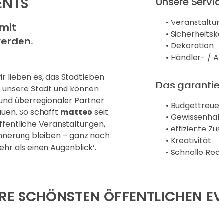
ENTS
Unsere Servi
• Veranstalt
 mit
• Sicherheit
werden.
• Dekoration
• Händler- / 
r lieben es, das Stadtleben
Das garantie
n unsere Stadt und können
 und überregionaler Partner
• Budgettreue
uen. So schafft
matteo
seit
• Gewissenha
ffentliche Veranstaltungen,
• effiziente 
innerung bleiben – ganz nach
• Kreativität
hr als einen Augenblick‘.
• Schnelle Re
RE SCHÖNSTEN ÖFFENTLICHEN E