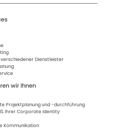
ces
he
uting
n verschiedener Dienstleister
lanung
ervice
ren wir Ihnen
te Projektplanung und -durchführung
ß Ihrer Corporate Identity
te Kommunikation